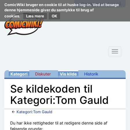
Opret konto
Log på
ComicWiki bruger en cookie til at huske log-in. Ved at besøge
denne hjemmeside giver du samtykke til brug af
cookies.
Læs mere
Toggle
navigat
Kategori
Diskuter
Vis kilde
Historik
Se kildekoden til
Kategori:Tom Gauld
←
Kategori:Tom Gauld
Skift til:
navigering
,
søgning
Du har ikke rettigheder til at redigere denne side af
følgende grunde: