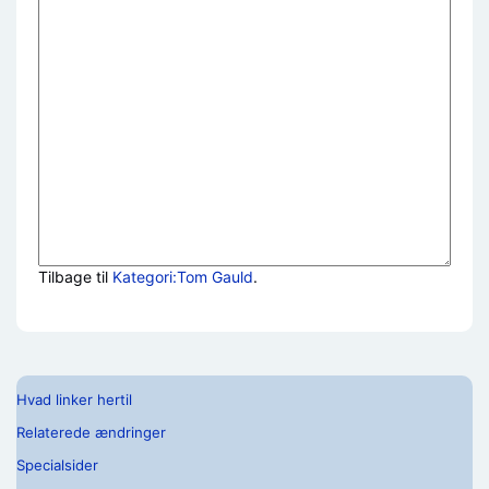
Tilbage til
Kategori:Tom Gauld
.
Hvad linker hertil
Relaterede ændringer
Specialsider