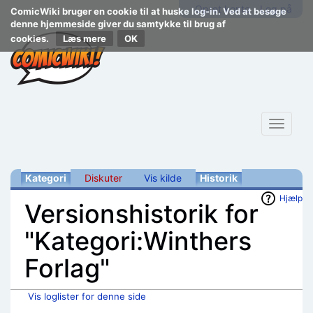
Opret konto
Log på
ComicWiki bruger en cookie til at huske log-in. Ved at besøge
denne hjemmeside giver du samtykke til brug af
cookies.
Læs mere
Toggle
navigat
Kategori
Diskuter
Vis kilde
Historik
Hjælp
Versionshistorik for
"Kategori:Winthers
Forlag"
Vis loglister for denne side
Skift til:
navigering
,
søgning