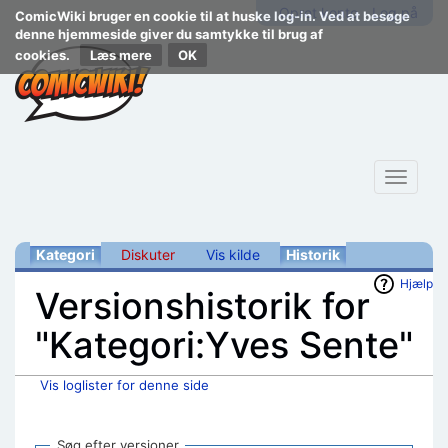
Opret konto
Log på
ComicWiki bruger en cookie til at huske log-in. Ved at besøge
denne hjemmeside giver du samtykke til brug af
cookies.
Læs mere
Toggle
navigat
Kategori
Diskuter
Vis kilde
Historik
Hjælp
Versionshistorik for
"Kategori:Yves Sente"
Vis loglister for denne side
Skift til:
navigering
,
søgning
Søg efter versioner