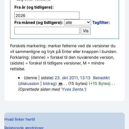
Fra år (og tidligere):
Fra måned (og tidligere):
Tagfilter
:
Forskels markering: marker felterne ved de versioner du
vil sammenligne og tryk på Enter eller knappen i bunden.
Forklaring: (denne) = forskel til den nuværende version,
(sidste) = forskel til tidligere versioner, M = mindre
rettelse.
(denne | sidste)
23. okt 2011, 13:13
‎
Benadikt
(
diskussion
|
bidrag
)
‎
m
. .
(15 bytes)
(+15 Bytes)
‎
. .
(Oprettede siden med '
Yves Sente
.')
Hvad linker hertil
Relaterede ændringer