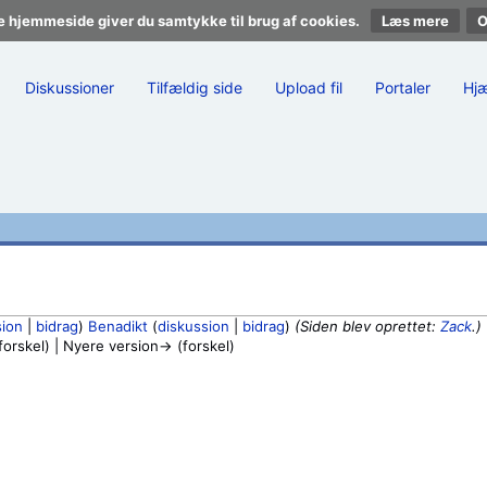
e hjemmeside giver du samtykke til brug af cookies.
Læs mere
Diskussioner
Tilfældig side
Upload fil
Portaler
Hj
sion
|
bidrag
)
Benadikt
(
diskussion
|
bidrag
)
(Siden blev oprettet:
Zack
.)
orskel) | Nyere version→ (forskel)