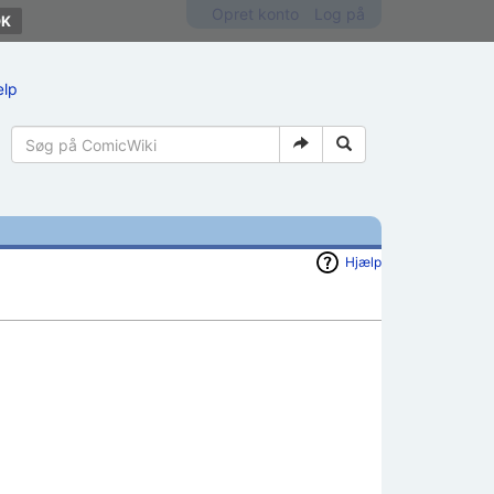
Opret konto
Log på
ælp
Hjælp