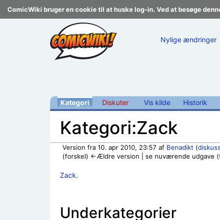
ComicWiki bruger en cookie til at huske log-in. Ved at besøge denn
Nylige ændringer
Kategori
Diskuter
Vis kilde
Historik
Kategori:Zack
Version fra 10. apr 2010, 23:57 af
Benadikt
(
diskus
(forskel) ←Ældre version | se nuværende udgave (f
Skift til:
navigering
,
søgning
Zack
.
Underkategorier