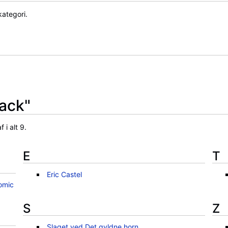
ategori.
Zack"
 i alt 9.
E
T
Eric Castel
omic
S
Z
Slaget ved Det gyldne horn