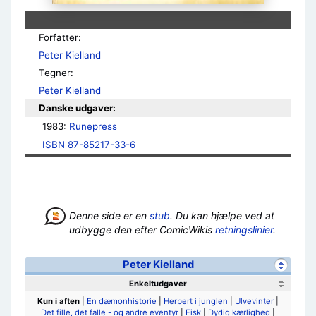
Forfatter:
Peter Kielland
Tegner:
Peter Kielland
Danske udgaver:
1983: 
Runepress
ISBN 87-85217-33-6
Denne side er en
stub
. Du kan hjælpe ved at
udbygge den efter ComicWikis
retningslinier
.
Peter Kielland
Enkeltudgaver
Kun i aften
|
En dæmonhistorie
|
Herbert i junglen
|
Ulvevinter
|
Det fille, det falle - og andre eventyr
|
Fisk
|
Dydig kærlighed
|