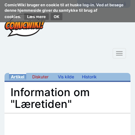
Opret konto
Log på
ComicWiki bruger en cookie til at huske log-in. Ved at besøge
denne hjemmeside giver du samtykke til brug af
cookies.
Læs mere
Toggle
navigat
Artikel
Diskuter
Vis kilde
Historik
Information om
"Læretiden"
Skift til:
navigering
,
søgning