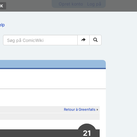
Opret konto
Log på
ælp
Retour à Greenfalls
»
21