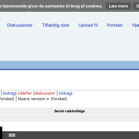
e hjemmeside giver du samtykke til brug af cookies.
Læs mere
Diskussioner
Tilfældig side
Upload fil
Portaler
Hj
|
bidrag
)
LillePer
(
diskussion
|
bidrag
)
rskel) | Nyere version→ (forskel)
Seriel rækkefølge
XIII