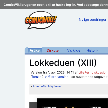
ComicWiki bruger en cookie til at huske log-in. Ved at besøge denn
Nylige ændringer
Artikel
Diskuter
Vis kilde
Historik
Lokkeduen (XIII)
Version fra 1. apr 2023, 14:11 af
LillePer
(
diskussion
(
forskel
)
←Ældre version
| se nuværende udgave (fo
Skift til:
navigering
,
søgning
«
Arven efter Mayflower