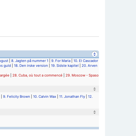
august
|
8. Jagten på nummer 1
|
9. For Maria
|
10. El Cascador
ns guld
|
18. Den irske version
|
19. Sidste kapitel
|
20. Arven
hargée
|
28. Cuba, où tout a commencé
|
29. Moscow - Spaso
|
9. Felicity Brown
|
10. Calvin Wax
|
11. Jonathan Fly
|
12.