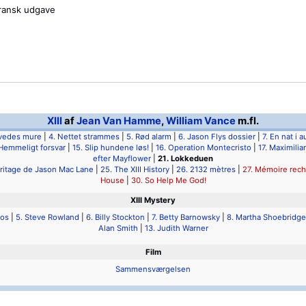
ransk udgave
XIII
af
Jean Van Hamme
,
William Vance
m.fl.
lvedes mure
|
4. Nettet strammes
|
5. Rød alarm
|
6. Jason Flys dossier
|
7. En nat i 
 Hemmeligt forsvar
|
15. Slip hundene løs!
|
16. Operation Montecristo
|
17. Maximilia
efter Mayflower
|
21. Lokkeduen
éritage de Jason Mac Lane
|
25. The XIII History
|
26. 2132 mètres
|
27. Mémoire rec
House
|
30. So Help Me God!
XIII Mystery
mos
|
5. Steve Rowland
|
6. Billy Stockton
|
7. Betty Barnowsky
|
8. Martha Shoebridge
Alan Smith
|
13. Judith Warner
Film
Sammensværgelsen