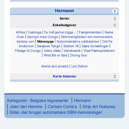
Hermann
Serier
Enkeltudgaver
Afrika
|
Caatinga
|
Du må gerne kigge...
|
Færgemanden
|
Game
Over
|
Gensyn med Congo
|
Hemmeligheden om menneskets
bedste ven
|
Månesyge
|
Nylonmandens udskejelser
|
Old Pa
Anderson
|
Sarajevo Tango
|
Station 16
|
Sære fortællinger
|
Tilbage til Congo
|
Uden nåde
|
Vandisandi
|
Vlad Pælespidderen
|
Wild Bill er død
|
Zhong Guo
Alerte aux pirates
|
Les Dalton
Korte historier
Kategorier
:
Belgiske tegneserier
Hermann
Jean Van Hamme
Carlsen Comics
Strip Art Features
Sider, der bruger automatiske ISBN-henvisninger