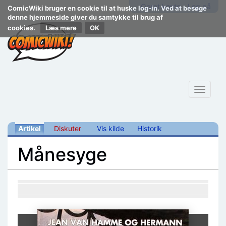
Opret konto
Log på
ComicWiki bruger en cookie til at huske log-in. Ved at besøge
denne hjemmeside giver du samtykke til brug af
cookies.
Læs mere
Toggle
navigat
Artikel
Diskuter
Vis kilde
Historik
Månesyge
Skift til:
navigering
,
søgning