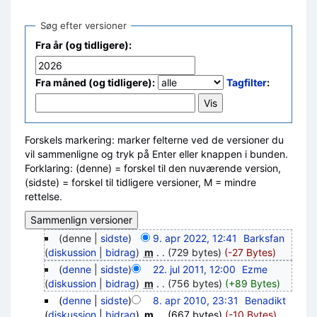
Søg efter versioner
Fra år (og tidligere):
Fra måned (og tidligere):
Tagfilter
:
Forskels markering: marker felterne ved de versioner du
vil sammenligne og tryk på Enter eller knappen i bunden.
Forklaring: (denne) = forskel til den nuværende version,
(sidste) = forskel til tidligere versioner, M = mindre
rettelse.
(denne |
sidste
)
9. apr 2022, 12:41
‎
Barksfan
(
diskussion
|
bidrag
)
‎
m
. .
(729 bytes)
(-27 Bytes)
(
denne
|
sidste
)
22. jul 2011, 12:00
‎
Ezme
(
diskussion
|
bidrag
)
‎
m
. .
(756 bytes)
(+89 Bytes)
(
denne
|
sidste
)
8. apr 2010, 23:31
‎
Benadikt
(
diskussion
|
bidrag
)
‎
m
. .
(667 bytes)
(-10 Bytes)