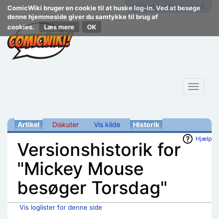
Opret konto
Log på
ComicWiki bruger en cookie til at huske log-in. Ved at besøge
denne hjemmeside giver du samtykke til brug af
cookies.
Læs mere
Toggle
navigat
Artikel
Diskuter
Vis kilde
Historik
Hjælp
Versionshistorik for
"Mickey Mouse
besøger Torsdag"
Vis loglister for denne side
Skift til:
navigering
,
søgning