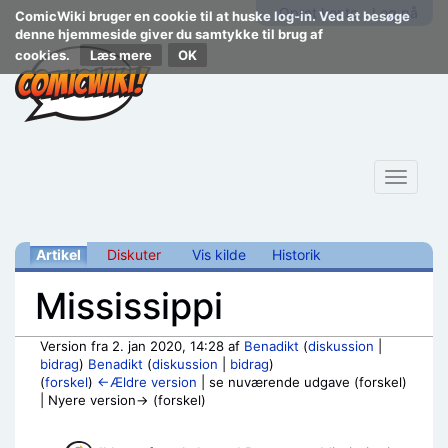
Opret konto
Log på
ComicWiki bruger en cookie til at huske log-in. Ved at besøge
denne hjemmeside giver du samtykke til brug af
cookies.
Læs mere
Toggle
navigat
Artikel
Diskuter
Vis kilde
Historik
Mississippi
Version fra 2. jan 2020, 14:28 af
Benadikt
(
diskussion
|
bidrag
)
Benadikt
(
diskussion
|
bidrag
)
(
forskel
)
←Ældre version
| se nuværende udgave (forskel)
| Nyere version→ (forskel)
Skift til:
navigering
,
søgning