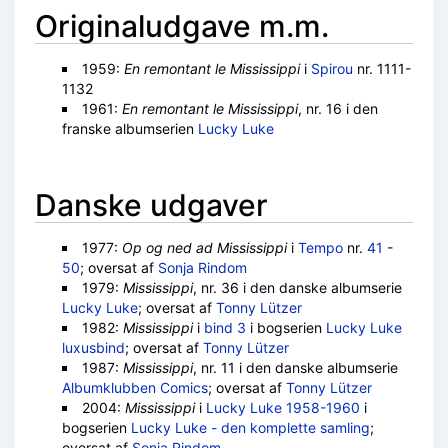
Originaludgave m.m.
1959:
En remontant le Mississippi
i
Spirou
nr. 1111-
1132
1961:
En remontant le Mississippi
, nr. 16 i den
franske albumserien
Lucky Luke
Danske udgaver
1977:
Op og ned ad Mississippi
i
Tempo
nr.
41
-
50
; oversat af
Sonja Rindom
1979:
Mississippi
, nr. 36 i den danske albumserie
Lucky Luke
; oversat af
Tonny Lützer
1982:
Mississippi
i
bind 3
i bogserien
Lucky Luke
luxusbind
; oversat af
Tonny Lützer
1987:
Mississippi
, nr. 11 i den danske albumserie
Albumklubben Comics
; oversat af
Tonny Lützer
2004:
Mississippi
i
Lucky Luke 1958-1960
i
bogserien
Lucky Luke - den komplette samling
;
oversat af
Sonja Rindom