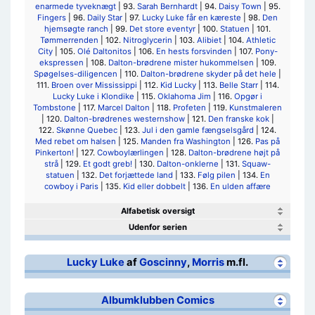
enarmede tyveknægt
| 93.
Sarah Bernhardt
| 94.
Daisy Town
| 95.
Fingers
| 96.
Daily Star
| 97.
Lucky Luke får en kæreste
| 98.
Den
hjemsøgte ranch
| 99.
Det store eventyr
| 100.
Statuen
| 101.
Tømmerrenden
| 102.
Nitroglycerin
| 103.
Alibiet
| 104.
Athletic
City
| 105.
Olé Daltonitos
| 106.
En hests forsvinden
| 107.
Pony-
ekspressen
| 108.
Dalton-brødrene mister hukommelsen
| 109.
Spøgelses-diligencen
| 110.
Dalton-brødrene skyder på det hele
|
111.
Broen over Mississippi
| 112.
Kid Lucky
| 113.
Belle Starr
| 114.
Lucky Luke i Klondike
| 115.
Oklahoma Jim
| 116.
Opgør i
Tombstone
| 117.
Marcel Dalton
| 118.
Profeten
| 119.
Kunstmaleren
| 120.
Dalton-brødrenes westernshow
| 121.
Den franske kok
|
122.
Skønne Quebec
| 123.
Jul i den gamle fængselsgård
| 124.
Med rebet om halsen
| 125.
Manden fra Washington
| 126.
Pas på
Pinkerton!
| 127.
Cowboylærlingen
| 128.
Dalton-brødrene højt på
strå
| 129.
Et godt greb!
| 130.
Dalton-onklerne
| 131.
Squaw-
statuen
| 132.
Det forjættede land
| 133.
Følg pilen
| 134.
En
cowboy i Paris
| 135.
Kid eller dobbelt
| 136.
En ulden affære
Alfabetisk oversigt
Udenfor serien
Lucky Luke
af
Goscinny
,
Morris
m.fl.
Albumklubben Comics