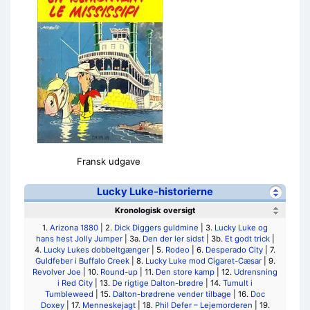
Fransk udgave
Lucky Luke-historierne
Kronologisk oversigt
1.
Arizona 1880
| 2.
Dick Diggers guldmine
| 3.
Lucky Luke og
hans hest Jolly Jumper
| 3a.
Den der ler sidst
| 3b.
Et godt trick
|
4.
Lucky Lukes dobbeltgænger
| 5.
Rodeo
| 6.
Desperado City
| 7.
Guldfeber i Buffalo Creek
| 8.
Lucky Luke mod Cigaret-Cæsar
| 9.
Revolver Joe
| 10.
Round-up
| 11.
Den store kamp
| 12.
Udrensning
i Red City
| 13.
De rigtige Dalton-brødre
| 14.
Tumult i
Tumbleweed
| 15.
Dalton-brødrene vender tilbage
| 16.
Doc
Doxey
| 17.
Menneskejagt
| 18.
Phil Defer – Lejemorderen
| 19.