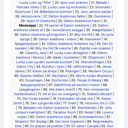
Lucky Luke og "Pille"
| 20.
Spor over prærien
| 21.
Ballade i
Pancake Valley
| 22.
Lucky Luke og Androkles
| 23.
Serenade i
Silvertown
| 24.
Blåfødderne kommer
| 25.
Joss Jamons bande
|
26.
Hestetyvene
| 27.
Dalton-brødrenes fætre
| 28.
Dommeren
|
29.
Vejen til Oklahoma
| 30.
Dalton-brødrenes hævn
| 31.
Mississippi
| 32.
På sporet af Dalton-brødrene
| 33.
Dalton-
brødrene stikker af
| 34.
I boretårnets skygge
| 35.
Slægtsfejden
|
36.
Dalton-brødrene på krigsstien
| 37.
Billy the Kid
| 36.
De sorte
bjerge
| 39.
Dalton-brødrene i sneen
| 40.
Karavanen
| 41.
Spøgelsesbyen
| 42.
Dalton-brødrene forbedrer sig
| 43.
Det 20.
kavaleri
| 44.
Billy the Kid får eskorte
| 45.
Pigtråd over prærien
|
46.
Calamity Jane
| 47.
Lucky Luke afreagerer
| 48.
Dalton-
brødrene i Mexico
| 49.
Møde i tusmørket
| 50.
Diligencen
| 51.
Lucky Luke og den syvende kunstart
| 52.
Grønskollingen
| 53.
Dalton City
| 54.
Rundtur i byen
| 55.
Udfordringen
| 56.
Jesse
James
| 57.
Klaver på afveje
| 58.
Riskrigen
| 59.
Western Circus
|
60.
Apache-kløften
| 61.
Ma Dalton
| 62.
Morris hylder Blueberry
|
63.
Dusørhajen
| 64.
Storfyrsten
| 65.
Penge til Ratata
| 66.
Babygangsteren
| 67.
Gæstfrihed på western-maner
| 68.
Løsgængeren
| 69.
Alle tiders sherif!
| 70.
Den omrejsende
handelsmand
| 71.
Alt er kun en overgang!
| 72.
Stakkels Mozart!
|
73.
Den hvide kavaler
| 74.
Pyskopater på slap line
| 75.
Kejser
Smith
| 76.
Den syngende tråd
| 77.
Ordet
| 78.
Historien om Li-Chi
| 79.
Balladen om Dalton-brødrene
| 80.
Sherifskolen
| 81.
Jolly
Jumpers kærlighed
| 82.
Paradise Gulch
| 83.
Rebet
| 84.
Lovens
vogter
| 85.
Dalton-brødrenes skat
| 86.
Dromedarminen
| 87.
Belgiens 150-årsdag
| 88.
Det store togrøveri
| 89.
Regnskabets
time
| 90.
En prøjser på prærien
| 91.
En same i Canada
| 92.
Den