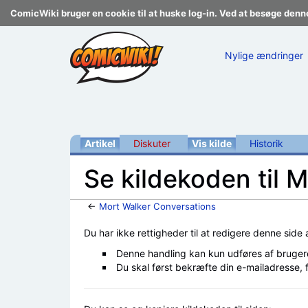
ComicWiki bruger en cookie til at huske log-in. Ved at besøge denn
Nylige ændringer
Artikel
Diskuter
Vis kilde
Historik
Se kildekoden til 
←
Mort Walker Conversations
Skift til:
navigering
,
søgning
Du har ikke rettigheder til at redigere denne side
Denne handling kan kun udføres af bruger
Du skal først bekræfte din e-mailadresse, 