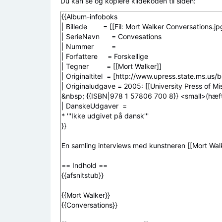
Du kan se og kopiere kildekoden til siden: