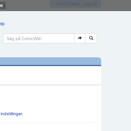
Opret konto
Log på
ælp
e
indstillinger
.