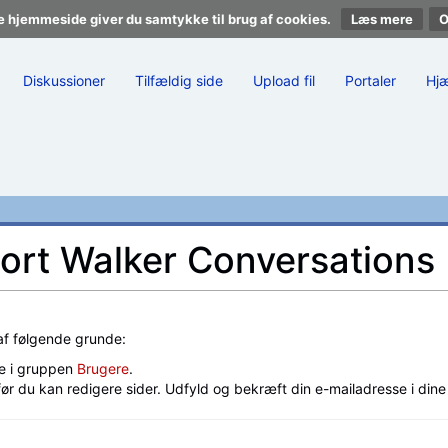
e hjemmeside giver du samtykke til brug af cookies.
Læs mere
Diskussioner
Tilfældig side
Upload fil
Portaler
Hj
Mort Walker Conversations
 af følgende grunde:
e i gruppen
Brugere
.
før du kan redigere sider. Udfyld og bekræft din e-mailadresse i din