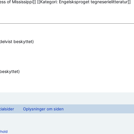
(delvist beskyttet)
 beskyttet)
ialsider
Oplysninger om siden
ehold