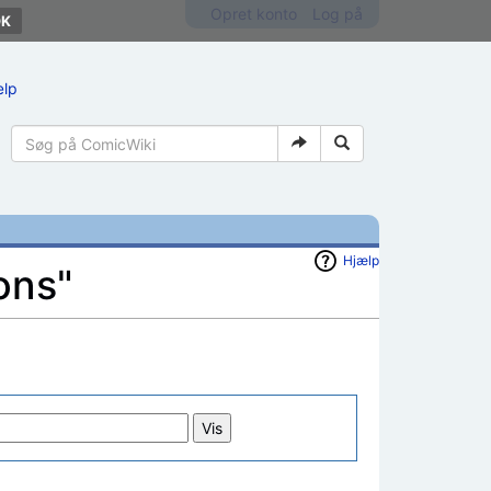
Opret konto
Log på
ælp
Hjælp
ons"