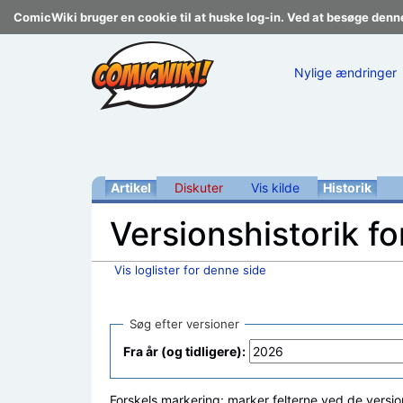
ComicWiki bruger en cookie til at huske log-in. Ved at besøge denn
Nylige ændringer
Artikel
Diskuter
Vis kilde
Historik
Versionshistorik f
Vis loglister for denne side
Skift til:
navigering
,
søgning
Søg efter versioner
Fra år (og tidligere):
Forskels markering: marker felterne ved de versio