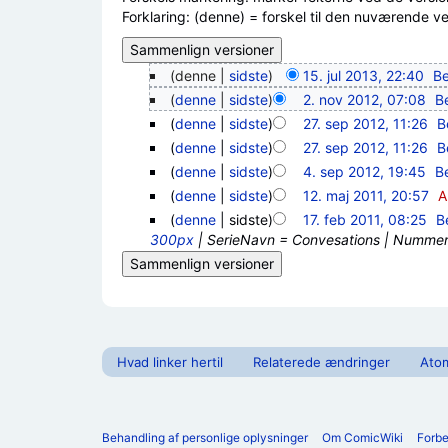
Forklaring: (denne) = forskel til den nuværende vers
(denne |
sidste
)
15. jul 2013, 22:40
‎
Be
(
denne
|
sidste
)
2. nov 2012, 07:08
‎
B
(
denne
|
sidste
)
27. sep 2012, 11:26
‎
B
(
denne
|
sidste
)
27. sep 2012, 11:26
‎
B
(
denne
|
sidste
)
4. sep 2012, 19:45
‎
B
(
denne
|
sidste
)
12. maj 2011, 20:57
‎
A
(
denne
| sidste)
17. feb 2011, 08:25
‎
B
300px
| SerieNavn = Convesations | Nummer =
Hvad linker hertil
Relaterede ændringer
Ato
Behandling af personlige oplysninger
Om ComicWiki
Forb