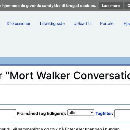
e hjemmeside giver du samtykke til brug af cookies.
Læs mere
Diskussioner
Tilfældig side
Upload fil
Portaler
Hj
or "Mort Walker Conversati
Fra måned (og tidligere):
Tagfilter
:
ner du vil sammenligne og tryk på Enter eller knappen i bunden.