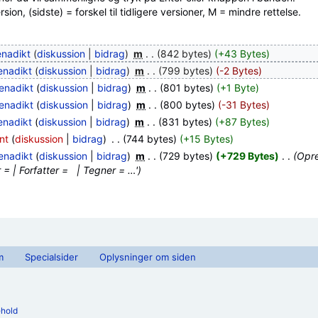
ion, (sidste) = forskel til tidligere versioner, M = mindre rettelse.
nadikt
(
diskussion
|
bidrag
)
‎
m
. .
(842 bytes)
(+43 Bytes)
enadikt
(
diskussion
|
bidrag
)
‎
m
. .
(799 bytes)
(-2 Bytes)
enadikt
(
diskussion
|
bidrag
)
‎
m
. .
(801 bytes)
(+1 Byte)
enadikt
(
diskussion
|
bidrag
)
‎
m
. .
(800 bytes)
(-31 Bytes)
enadikt
(
diskussion
|
bidrag
)
‎
m
. .
(831 bytes)
(+87 Bytes)
nt
(
diskussion
|
bidrag
)
‎
. .
(744 bytes)
(+15 Bytes)
enadikt
(
diskussion
|
bidrag
)
‎
m
. .
(729 bytes)
(+729 Bytes)
‎
. .
(Opre
 | Forfatter = | Tegner = …')
m
Specialsider
Oplysninger om siden
ehold