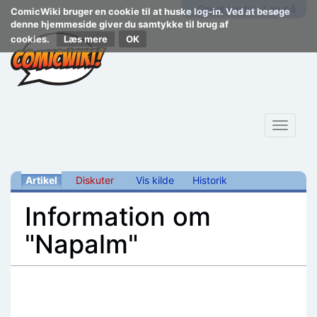
Opret konto
Log på
ComicWiki bruger en cookie til at huske log-in. Ved at besøge
denne hjemmeside giver du samtykke til brug af
cookies.
Læs mere
Toggle
navigat
Artikel
Diskuter
Vis kilde
Historik
Information om
"Napalm"
Skift til:
navigering
,
søgning