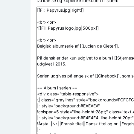
Du kan se og kopiere kildekoden til siden: