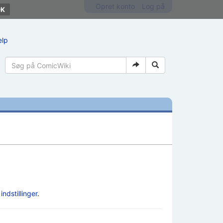
Opret konto
Log på
ælp
e
indstillinger
.