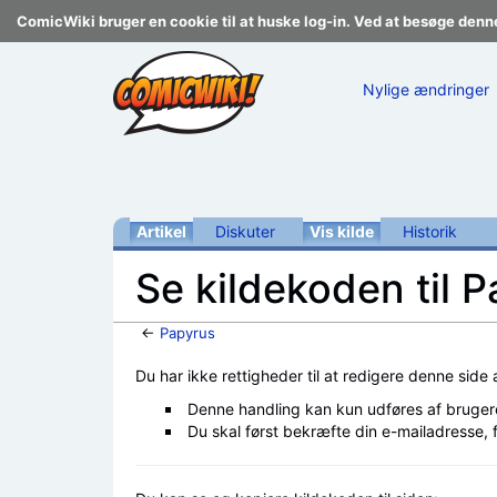
ComicWiki bruger en cookie til at huske log-in. Ved at besøge denn
Nylige ændringer
Artikel
Diskuter
Vis kilde
Historik
Se kildekoden til 
←
Papyrus
Skift til:
navigering
,
søgning
Du har ikke rettigheder til at redigere denne side
Denne handling kan kun udføres af bruger
Du skal først bekræfte din e-mailadresse, 