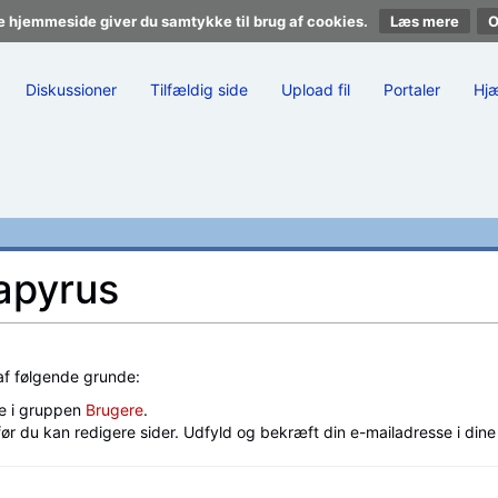
e hjemmeside giver du samtykke til brug af cookies.
Læs mere
Diskussioner
Tilfældig side
Upload fil
Portaler
Hj
Papyrus
 af følgende grunde:
e i gruppen
Brugere
.
før du kan redigere sider. Udfyld og bekræft din e-mailadresse i din