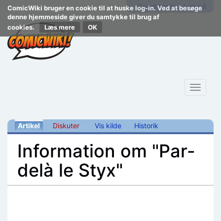
Opret konto
Log på
ComicWiki bruger en cookie til at huske log-in. Ved at besøge
denne hjemmeside giver du samtykke til brug af
cookies.
Læs mere
Toggle
navigat
Artikel
Diskuter
Vis kilde
Historik
Information om "Par-
delà le Styx"
Skift til:
navigering
,
søgning