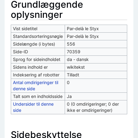
Grundlæggende
oplysninger
Vist sidetitel
Par-delà le Styx
Standardsorteringsnøgle
Par-delà le Styx
Sidelængde (i bytes)
556
Side-ID
70359
Sprog for sideindholdet
da - dansk
Sidens indhold er
wikitekst
Indeksering af robotter
Tilladt
Antal omdirigeringer til
0
denne side
Talt som en indholdsside
Ja
Undersider til denne
0 (0 omdirigeringer; 0 der
side
ikke er omdirigeringer)
Sidebeskyttelse