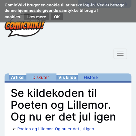
Opret konto
Log på
ComicWiki bruger en cookie til at huske log-in. Ved at besøge
denne hjemmeside giver du samtykke til brug af
cookies.
Læs mere
Toggle
navigat
Artikel
Diskuter
Vis kilde
Historik
Se kildekoden til
Poeten og Lillemor.
Og nu er det jul igen
←
Poeten og Lillemor. Og nu er det jul igen
Skift til:
navigering
,
søgning