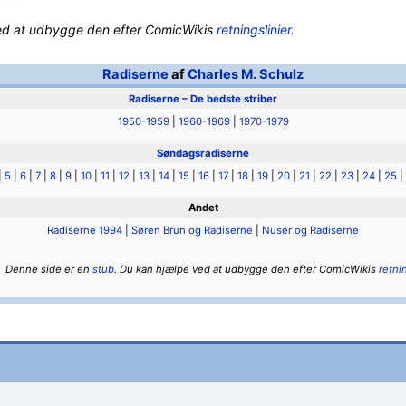
ed at udbygge den efter ComicWikis
retningslinier
.
Radiserne
af
Charles M. Schulz
Radiserne – De bedste striber
1950-1959
|
1960-1969
|
1970-1979
Søndagsradiserne
|
5
|
6
|
7
|
8
|
9
|
10
|
11
|
12
|
13
|
14
|
15
|
16
|
17
|
18
|
19
|
20
|
21
|
22
|
23
|
24
|
25
|
Andet
Radiserne 1994
|
Søren Brun og Radiserne
|
Nuser og Radiserne
Denne side er en
stub
. Du kan hjælpe ved at udbygge den efter ComicWikis
retni