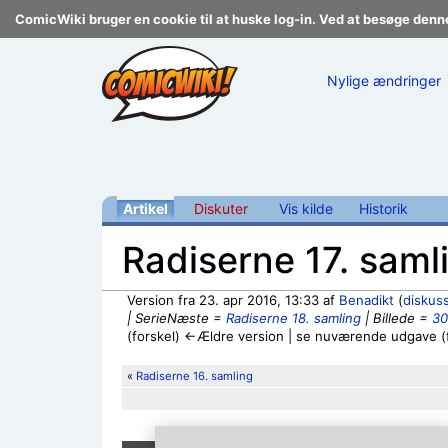
ComicWiki bruger en cookie til at huske log-in. Ved at besøge denn
Nylige ændringer
Artikel
Diskuter
Vis kilde
Historik
Radiserne 17. saml
Version fra 23. apr 2016, 13:33 af
Benadikt
(
diskus
| SerieNæste =
Radiserne 18. samling
| Billede =
30
(forskel) ←Ældre version | se nuværende udgave (f
Skift til:
navigering
,
søgning
«
Radiserne 16. samling