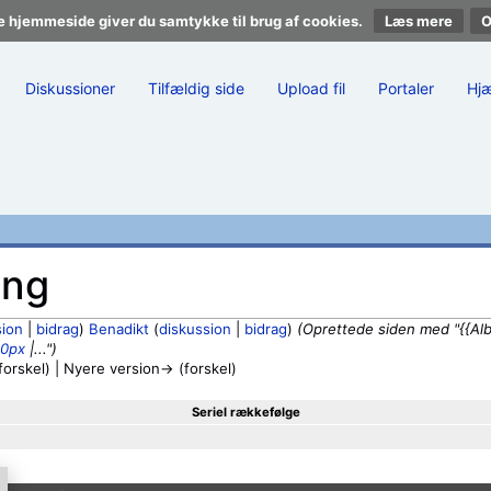
e hjemmeside giver du samtykke til brug af cookies.
Læs mere
Diskussioner
Tilfældig side
Upload fil
Portaler
Hj
ing
sion
|
bidrag
)
Benadikt
(
diskussion
|
bidrag
)
(Oprettede siden med "{{Al
0px
|...")
orskel) | Nyere version→ (forskel)
Seriel rækkefølge