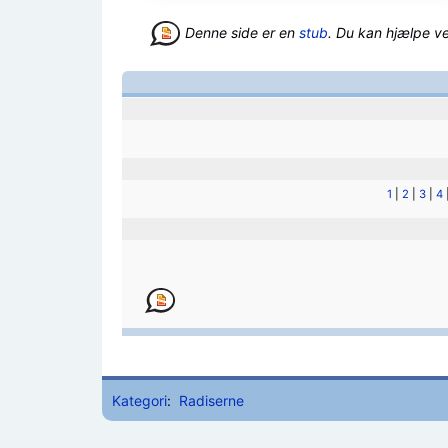
Denne side er en
stub
. Du kan hjælpe v
1
|
2
|
3
|
4
Kategori
:
Radiserne