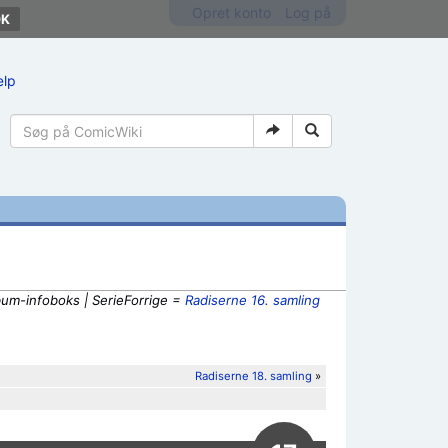
Opret konto
Log på
ælp
bum-infoboks | SerieForrige =
Radiserne 16. samling
Radiserne 18. samling
»