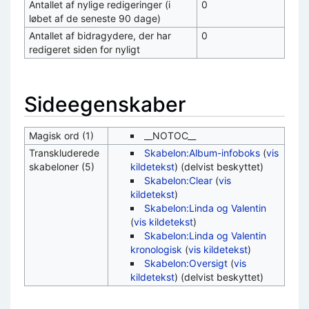
Antallet af nylige redigeringer (i
0
løbet af de seneste 90 dage)
Antallet af bidragydere, der har
0
redigeret siden for nyligt
Sideegenskaber
Magisk ord (1)
__NOTOC__
Transkluderede
Skabelon:Album-infoboks
(
vis
skabeloner (5)
kildetekst
) (delvist beskyttet)
Skabelon:Clear
(
vis
kildetekst
)
Skabelon:Linda og Valentin
(
vis kildetekst
)
Skabelon:Linda og Valentin
kronologisk
(
vis kildetekst
)
Skabelon:Oversigt
(
vis
kildetekst
) (delvist beskyttet)