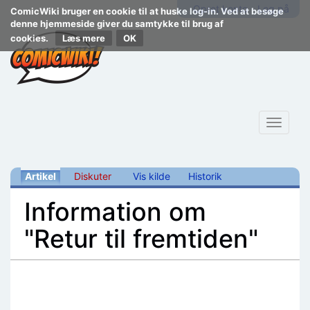
Opret konto
Log på
ComicWiki bruger en cookie til at huske log-in. Ved at besøge
denne hjemmeside giver du samtykke til brug af
cookies.
Læs mere
Toggle
navigat
Artikel
Diskuter
Vis kilde
Historik
Information om
"Retur til fremtiden"
Skift til:
navigering
,
søgning