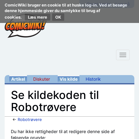
Opret konto
Log på
ComicWiki bruger en cookie til at huske log-in. Ved at besøge
denne hjemmeside giver du samtykke til brug af
cookies.
Læs mere
Toggle
navigat
Artikel
Diskuter
Vis kilde
Historik
Se kildekoden til
Robotrøvere
←
Robotrøvere
Skift til:
navigering
,
søgning
Du har ikke rettigheder til at redigere denne side af
følgende grunde: