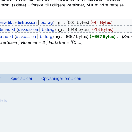
ion, (sidste) = forskel til tidligere versioner, M = mindre rettelse.
enadikt
(
diskussion
|
bidrag
)
‎
m
. .
(605 bytes)
(-44 Bytes)
Benadikt
(
diskussion
|
bidrag
)
‎
m
. .
(649 bytes)
(-18 Bytes)
enadikt
(
diskussion
|
bidrag
)
‎
m
. .
(667 bytes)
(+667 Bytes)
‎
. .
(Side
ertøsen | Nummer = 3 | Forfatter = [[Or...)
m
Specialsider
Oplysninger om siden
ehold