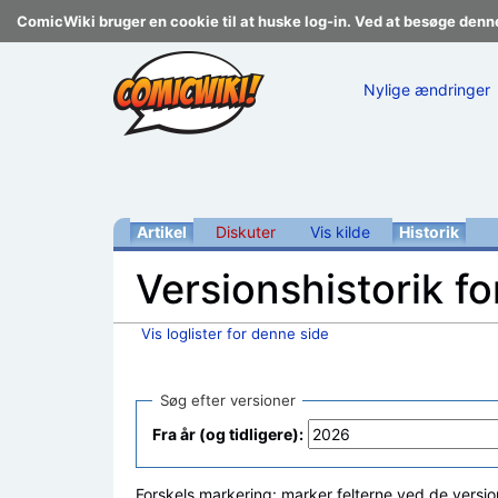
ComicWiki bruger en cookie til at huske log-in. Ved at besøge denn
Nylige ændringer
Artikel
Diskuter
Vis kilde
Historik
Versionshistorik f
Vis loglister for denne side
Skift til:
navigering
,
søgning
Søg efter versioner
Fra år (og tidligere):
Forskels markering: marker felterne ved de versio