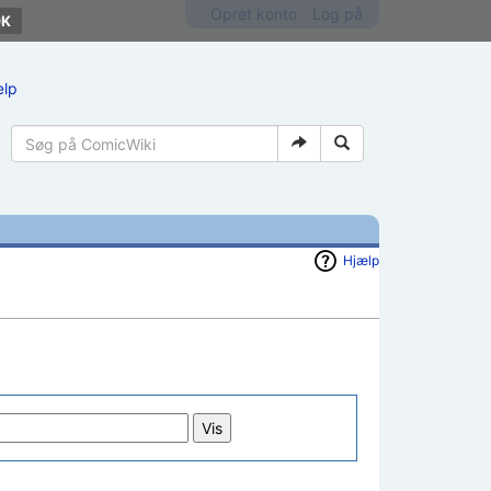
Opret konto
Log på
ælp
Hjælp