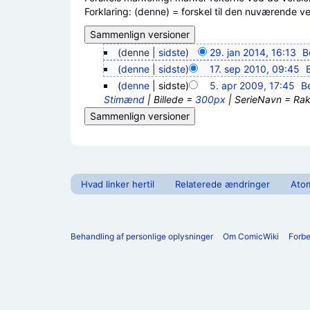
Forklaring: (denne) = forskel til den nuværende vers
(denne |
sidste
)
29. jan 2014, 16:13
‎
B
(
denne
|
sidste
)
17. sep 2010, 09:45
‎
(
denne
| sidste)
5. apr 2009, 17:45
‎
B
Stimænd
| Billede =
300px
| SerieNavn = Rakk
Hvad linker hertil
Relaterede ændringer
Ato
Behandling af personlige oplysninger
Om ComicWiki
Forb