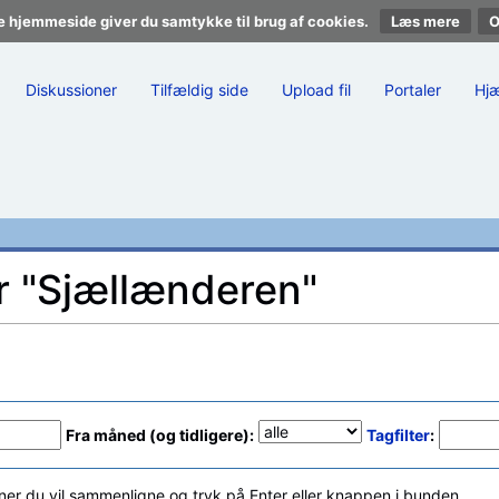
e hjemmeside giver du samtykke til brug af cookies.
Læs mere
Diskussioner
Tilfældig side
Upload fil
Portaler
Hj
or "Sjællænderen"
Fra måned (og tidligere):
Tagfilter
:
ner du vil sammenligne og tryk på Enter eller knappen i bunden.