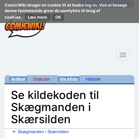
Opret konto
Log på
ComicWiki bruger en cookie til at huske log-in. Ved at besøge
denne hjemmeside giver du samtykke til brug af
cookies.
Læs mere
Toggle
navigat
Artikel
Diskuter
Vis kilde
Historik
Se kildekoden til
Skægmanden i
Skærsilden
←
Skægmanden i Skærsilden
Skift til:
navigering
,
søgning