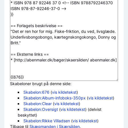
Skabeloner brugt på denne side:
Skabelon:676
(
vis kildetekst
)
Skabelon:Album-infoboks-350px
(
vis kildetekst
)
Skabelon:Clear
(
vis kildetekst
)
Skabelon:Oversigt
(
vis kildetekst
) (delvist
beskyttet)
Skabelon:Rikke Villadsen
(
vis kildetekst
)
Tilbage til
Skægmanden i Skærsilden
.