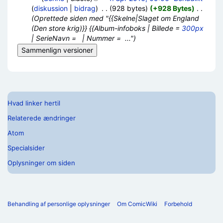
(
diskussion
|
bidrag
)
‎
. .
(928 bytes)
(+928 Bytes)
‎
. .
(Oprettede siden med "{{Skelne|Slaget om England
(Den store krig)}} {{Album-infoboks | Billede =
300px
| SerieNavn = | Nummer = ...")
Hvad linker hertil
Relaterede ændringer
Atom
Specialsider
Oplysninger om siden
Behandling af personlige oplysninger
Om ComicWiki
Forbehold