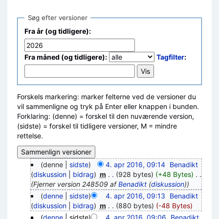
Søg efter versioner
Fra år (og tidligere):
Fra måned (og tidligere):
Tagfilter
:
Forskels markering: marker felterne ved de versioner du
vil sammenligne og tryk på Enter eller knappen i bunden.
Forklaring: (denne) = forskel til den nuværende version,
(sidste) = forskel til tidligere versioner, M = mindre
rettelse.
(denne |
sidste
)
4. apr 2016, 09:14
‎
Benadikt
(
diskussion
|
bidrag
)
‎
m
. .
(928 bytes)
(+48 Bytes)
‎
. .
(Fjerner version 248509 af
Benadikt
(
diskussion
))
(
denne
|
sidste
)
4. apr 2016, 09:13
‎
Benadikt
(
diskussion
|
bidrag
)
‎
m
. .
(880 bytes)
(-48 Bytes)
(
denne
| sidste)
4. apr 2016, 09:06
‎
Benadikt