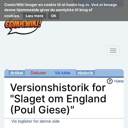
Opret konto
Log på
ComicWiki bruger en cookie til at huske log-in. Ved at besøge
denne hjemmeside giver du samtykke til brug af
cookies.
Læs mere
Toggle
navigat
Artikel
Diskuter
Vis kilde
Historik
Hjælp
Versionshistorik for
"Slaget om England
(Poul Giese)"
Vis loglister for denne side
Skift til:
navigering
,
søgning