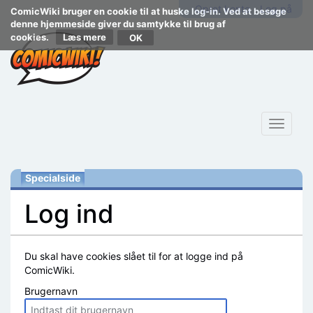
Opret konto
Log på
ComicWiki bruger en cookie til at huske log-in. Ved at besøge
denne hjemmeside giver du samtykke til brug af
cookies.
Læs mere
Toggle
navigat
Specialside
Log ind
Skift til:
navigering
,
søgning
Du skal have cookies slået til for at logge ind på
ComicWiki.
Brugernavn