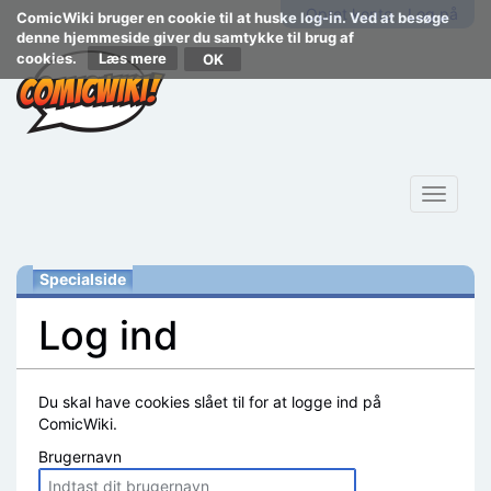
Opret konto
Log på
ComicWiki bruger en cookie til at huske log-in. Ved at besøge
denne hjemmeside giver du samtykke til brug af
cookies.
Læs mere
Toggle
navigat
Specialside
Log ind
Skift til:
navigering
,
søgning
Du skal have cookies slået til for at logge ind på
ComicWiki.
Brugernavn