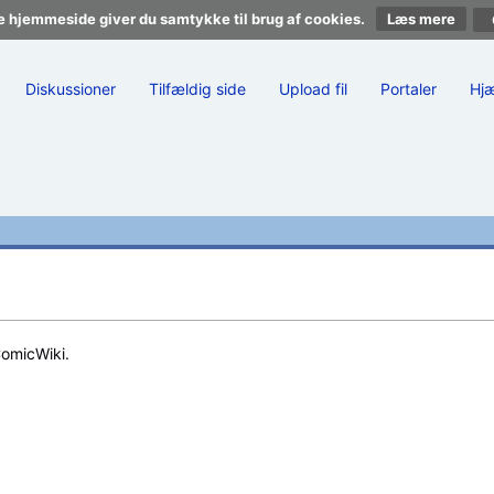
e hjemmeside giver du samtykke til brug af cookies.
Læs mere
Diskussioner
Tilfældig side
Upload fil
Portaler
Hj
ComicWiki.