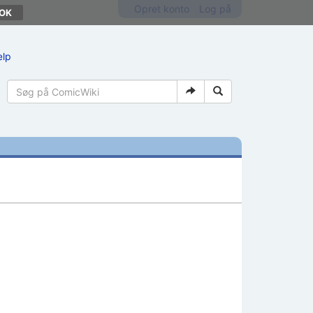
Opret konto
Log på
ælp