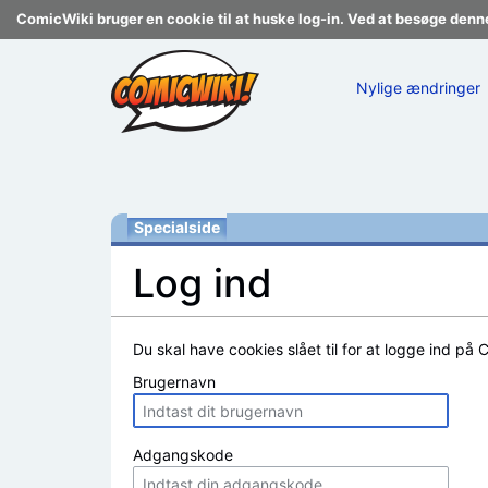
ComicWiki bruger en cookie til at huske log-in. Ved at besøge denn
Nylige ændringer
Specialside
Log ind
Skift til:
navigering
,
søgning
Du skal have cookies slået til for at logge ind på 
Brugernavn
Adgangskode