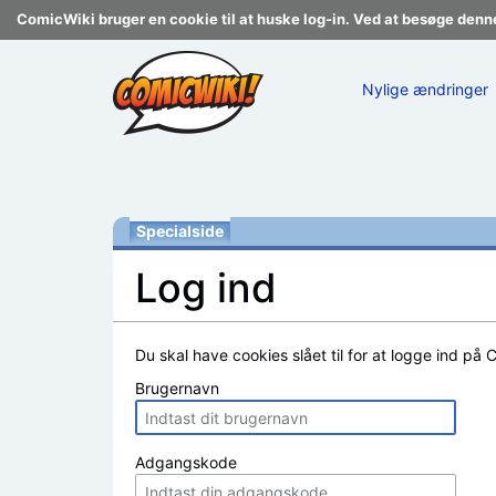
ComicWiki bruger en cookie til at huske log-in. Ved at besøge denn
Nylige ændringer
Specialside
Log ind
Skift til:
navigering
,
søgning
Du skal have cookies slået til for at logge ind på 
Brugernavn
Adgangskode