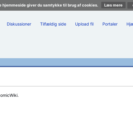
e hjemmeside giver du samtykke til brug af cookies.
Læs mere
Diskussioner
Tilfældig side
Upload fil
Portaler
Hj
ComicWiki.