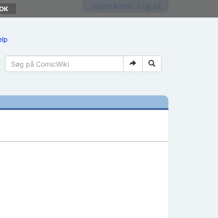
Opret konto
Log på
ælp