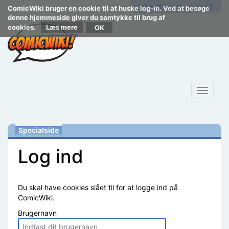
Opret konto
Log på
ComicWiki bruger en cookie til at huske log-in. Ved at besøge
denne hjemmeside giver du samtykke til brug af
cookies.
Læs mere
Toggle
navigat
Specialside
Log ind
Skift til:
navigering
,
søgning
Du skal have cookies slået til for at logge ind på
ComicWiki.
Brugernavn