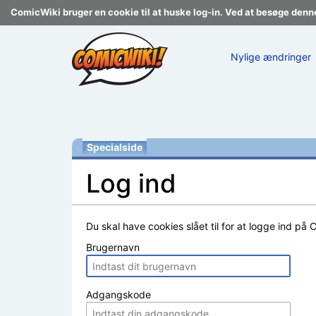
ComicWiki bruger en cookie til at huske log-in. Ved at besøge denn
Nylige ændringer
Specialside
Log ind
Skift til:
navigering
,
søgning
Du skal have cookies slået til for at logge ind på 
Brugernavn
Adgangskode