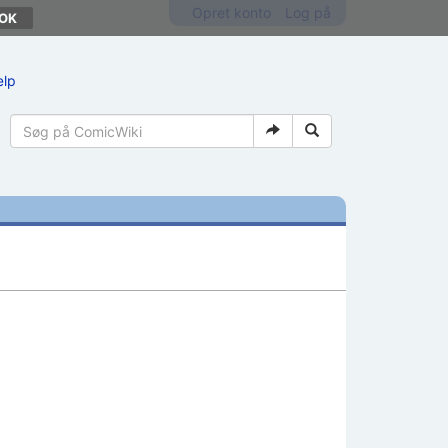
Opret konto
Log på
ælp