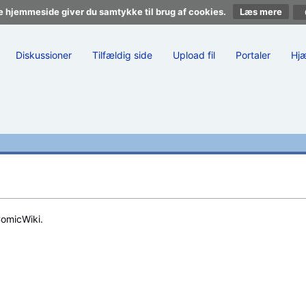
e hjemmeside giver du samtykke til brug af cookies.
Læs mere
Diskussioner
Tilfældig side
Upload fil
Portaler
Hj
ComicWiki.