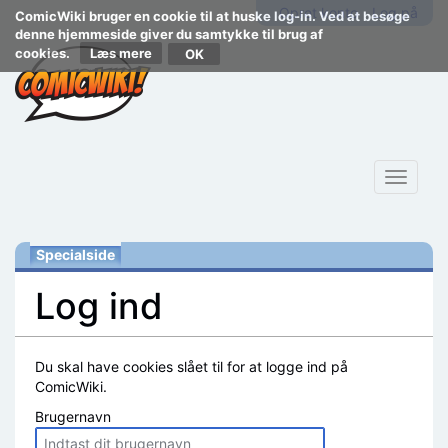
Opret konto
Log på
ComicWiki bruger en cookie til at huske log-in. Ved at besøge
denne hjemmeside giver du samtykke til brug af
cookies.
Læs mere
Toggle
navigat
Specialside
Log ind
Skift til:
navigering
,
søgning
Du skal have cookies slået til for at logge ind på
ComicWiki.
Brugernavn