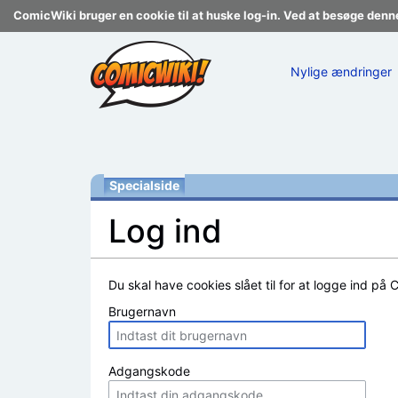
ComicWiki bruger en cookie til at huske log-in. Ved at besøge denn
Nylige ændringer
Specialside
Log ind
Skift til:
navigering
,
søgning
Du skal have cookies slået til for at logge ind på 
Brugernavn
Adgangskode