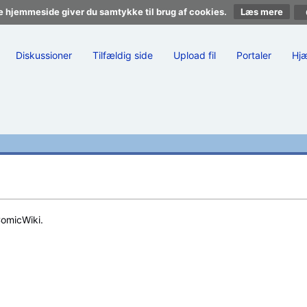
e hjemmeside giver du samtykke til brug af cookies.
Læs mere
Diskussioner
Tilfældig side
Upload fil
Portaler
Hj
ComicWiki.