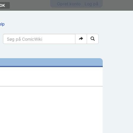
Opret konto
Log på
ælp