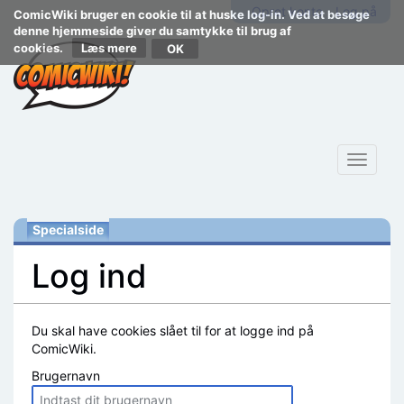
Opret konto
Log på
ComicWiki bruger en cookie til at huske log-in. Ved at besøge
denne hjemmeside giver du samtykke til brug af
cookies.
Læs mere
Toggle
navigat
Specialside
Log ind
Skift til:
navigering
,
søgning
Du skal have cookies slået til for at logge ind på
ComicWiki.
Brugernavn