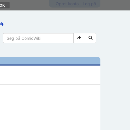
Opret konto
Log på
ælp