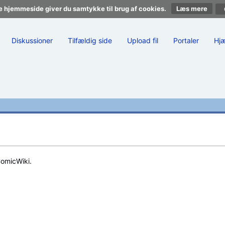
e hjemmeside giver du samtykke til brug af cookies.
Læs mere
Diskussioner
Tilfældig side
Upload fil
Portaler
Hj
ComicWiki.