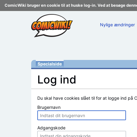
ComicWiki bruger en cookie til at huske log-in. Ved at besøge denn
Nylige ændringer
Specialside
Log ind
Skift til:
navigering
,
søgning
Du skal have cookies slået til for at logge ind på 
Brugernavn
Adgangskode