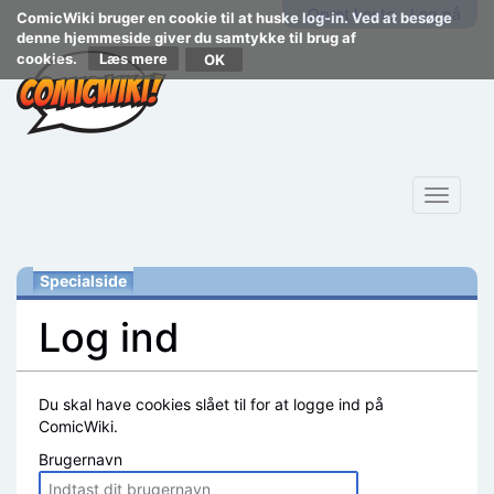
Opret konto
Log på
ComicWiki bruger en cookie til at huske log-in. Ved at besøge
denne hjemmeside giver du samtykke til brug af
cookies.
Læs mere
Toggle
navigat
Specialside
Log ind
Skift til:
navigering
,
søgning
Du skal have cookies slået til for at logge ind på
ComicWiki.
Brugernavn