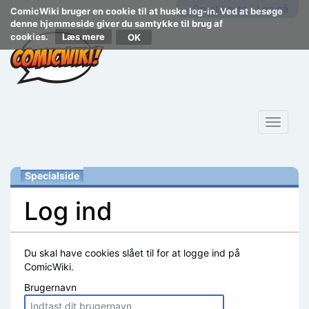
Opret konto
Log på
ComicWiki bruger en cookie til at huske log-in. Ved at besøge
denne hjemmeside giver du samtykke til brug af
cookies.
Læs mere
Toggle
navigat
Specialside
Log ind
Skift til:
navigering
,
søgning
Du skal have cookies slået til for at logge ind på
ComicWiki.
Brugernavn