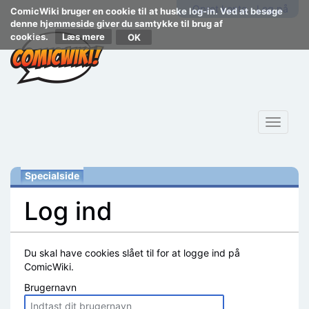
Opret konto
Log på
ComicWiki bruger en cookie til at huske log-in. Ved at besøge
denne hjemmeside giver du samtykke til brug af
cookies.
Læs mere
Toggle
navigat
Specialside
Log ind
Skift til:
navigering
,
søgning
Du skal have cookies slået til for at logge ind på
ComicWiki.
Brugernavn