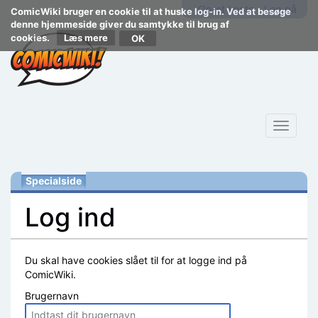
Opret konto
Log på
ComicWiki bruger en cookie til at huske log-in. Ved at besøge
denne hjemmeside giver du samtykke til brug af
cookies.
Læs mere
Toggle
navigat
Specialside
Log ind
Skift til:
navigering
,
søgning
Du skal have cookies slået til for at logge ind på
ComicWiki.
Brugernavn