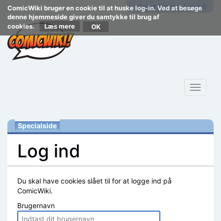
Opret konto
Log på
ComicWiki bruger en cookie til at huske log-in. Ved at besøge
denne hjemmeside giver du samtykke til brug af
cookies.
Læs mere
Toggle
navigat
Specialside
Log ind
Skift til:
navigering
,
søgning
Du skal have cookies slået til for at logge ind på
ComicWiki.
Brugernavn