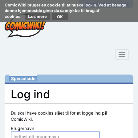
Opret konto
Log på
ComicWiki bruger en cookie til at huske log-in. Ved at besøge
denne hjemmeside giver du samtykke til brug af
cookies.
Læs mere
Toggle
navigat
Specialside
Log ind
Skift til:
navigering
,
søgning
Du skal have cookies slået til for at logge ind på
ComicWiki.
Brugernavn