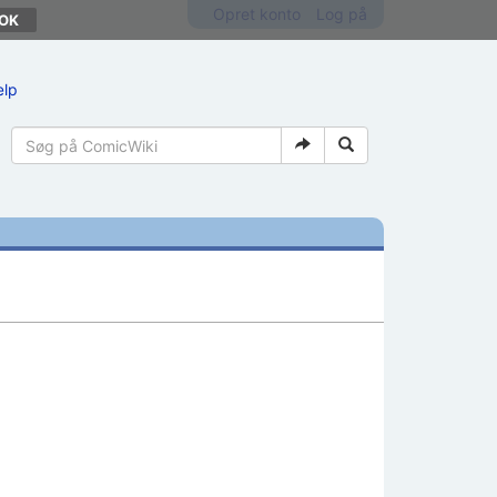
Opret konto
Log på
ælp