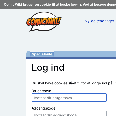
ComicWiki bruger en cookie til at huske log-in. Ved at besøge denn
Nylige ændringer
Specialside
Log ind
Skift til:
navigering
,
søgning
Du skal have cookies slået til for at logge ind på 
Brugernavn
Adgangskode