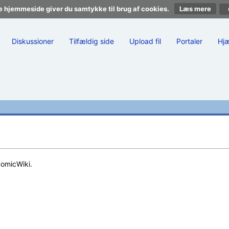
e hjemmeside giver du samtykke til brug af cookies.
Læs mere
Diskussioner
Tilfældig side
Upload fil
Portaler
Hj
ComicWiki.