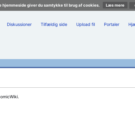
e hjemmeside giver du samtykke til brug af cookies.
Læs mere
Diskussioner
Tilfældig side
Upload fil
Portaler
Hj
ComicWiki.