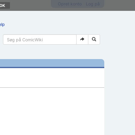
Opret konto
Log på
ælp