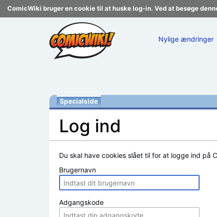
ComicWiki bruger en cookie til at huske log-in. Ved at besøge denn
Nylige ændringer
Specialside
Log ind
Skift til:
navigering
,
søgning
Du skal have cookies slået til for at logge ind på 
Brugernavn
Adgangskode