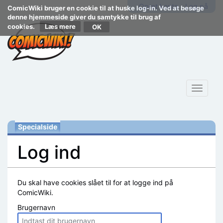
Opret konto
Log på
ComicWiki bruger en cookie til at huske log-in. Ved at besøge
denne hjemmeside giver du samtykke til brug af
cookies.
Læs mere
Toggle
navigat
Specialside
Log ind
Skift til:
navigering
,
søgning
Du skal have cookies slået til for at logge ind på
ComicWiki.
Brugernavn