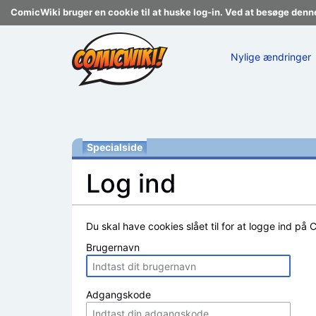
ComicWiki bruger en cookie til at huske log-in. Ved at besøge denn
Nylige ændringer
Specialside
Log ind
Skift til:
navigering
,
søgning
Du skal have cookies slået til for at logge ind på 
Brugernavn
Adgangskode