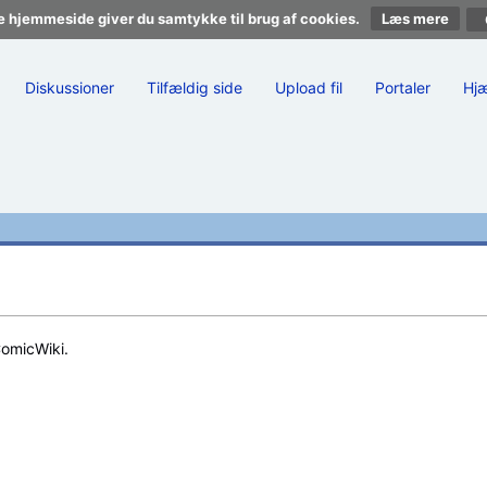
e hjemmeside giver du samtykke til brug af cookies.
Læs mere
Diskussioner
Tilfældig side
Upload fil
Portaler
Hj
ComicWiki.