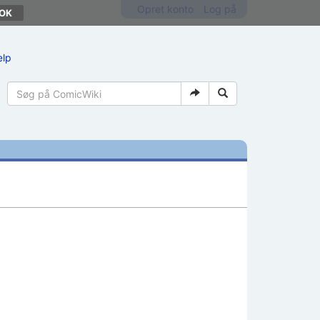
Opret konto
Log på
ælp