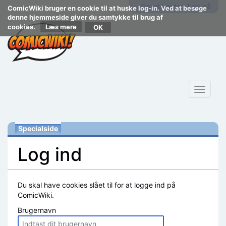
Opret konto
Log på
ComicWiki bruger en cookie til at huske log-in. Ved at besøge
denne hjemmeside giver du samtykke til brug af
cookies.
Læs mere
Toggle
navigat
Specialside
Log ind
Skift til:
navigering
,
søgning
Du skal have cookies slået til for at logge ind på
ComicWiki.
Brugernavn