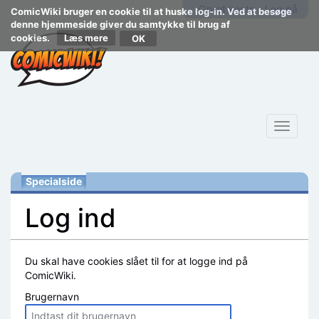
Opret konto
Log på
ComicWiki bruger en cookie til at huske log-in. Ved at besøge
denne hjemmeside giver du samtykke til brug af
cookies.
Læs mere
Toggle
navigat
Specialside
Log ind
Skift til:
navigering
,
søgning
Du skal have cookies slået til for at logge ind på
ComicWiki.
Brugernavn