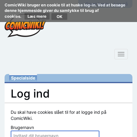
Opret konto
Log på
ComicWiki bruger en cookie til at huske log-in. Ved at besøge
denne hjemmeside giver du samtykke til brug af
cookies.
Læs mere
Toggle
navigat
Specialside
Log ind
Skift til:
navigering
,
søgning
Du skal have cookies slået til for at logge ind på
ComicWiki.
Brugernavn