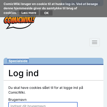
Opret konto
Log på
ComicWiki bruger en cookie til at huske log-in. Ved at besøge
denne hjemmeside giver du samtykke til brug af
cookies.
Læs mere
Toggle
navigat
Specialside
Log ind
Skift til:
navigering
,
søgning
Du skal have cookies slået til for at logge ind på
ComicWiki.
Brugernavn