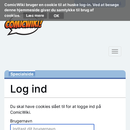
Opret konto
Log på
ComicWiki bruger en cookie til at huske log-in. Ved at besøge
denne hjemmeside giver du samtykke til brug af
cookies.
Læs mere
Toggle
navigat
Specialside
Log ind
Skift til:
navigering
,
søgning
Du skal have cookies slået til for at logge ind på
ComicWiki.
Brugernavn