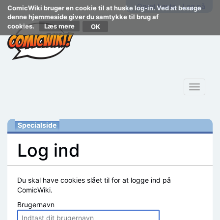
Opret konto
Log på
ComicWiki bruger en cookie til at huske log-in. Ved at besøge
denne hjemmeside giver du samtykke til brug af
cookies.
Læs mere
Toggle
navigat
Specialside
Log ind
Skift til:
navigering
,
søgning
Du skal have cookies slået til for at logge ind på
ComicWiki.
Brugernavn