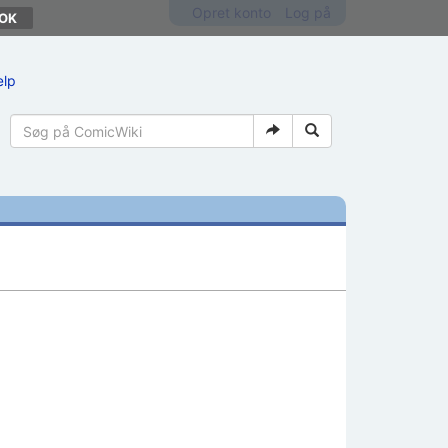
Opret konto
Log på
ælp