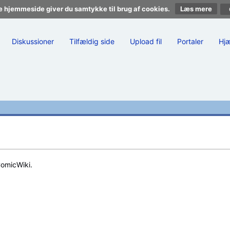
e hjemmeside giver du samtykke til brug af cookies.
Læs mere
Diskussioner
Tilfældig side
Upload fil
Portaler
Hj
ComicWiki.