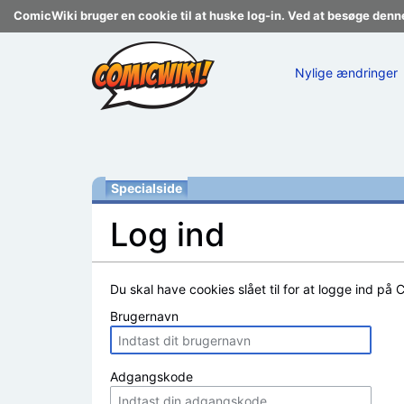
ComicWiki bruger en cookie til at huske log-in. Ved at besøge denn
Nylige ændringer
Specialside
Log ind
Skift til:
navigering
,
søgning
Du skal have cookies slået til for at logge ind på 
Brugernavn
Adgangskode