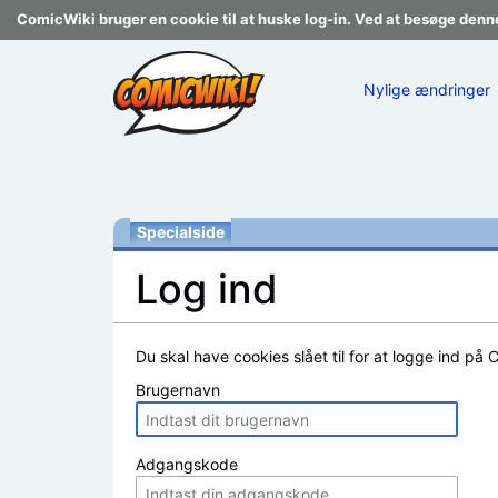
ComicWiki bruger en cookie til at huske log-in. Ved at besøge denn
Nylige ændringer
Specialside
Log ind
Skift til:
navigering
,
søgning
Du skal have cookies slået til for at logge ind på 
Brugernavn
Adgangskode