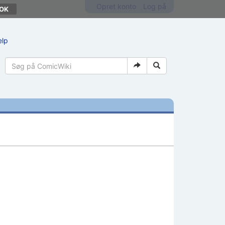
Opret konto
Log på
ælp