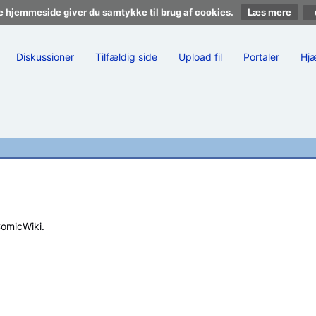
e hjemmeside giver du samtykke til brug af cookies.
Læs mere
Diskussioner
Tilfældig side
Upload fil
Portaler
Hj
ComicWiki.